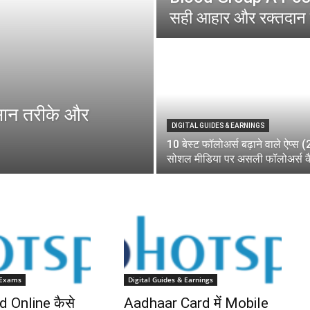
सही आहार और रक्तदान 
ान तरीके और
DIGITAL GUIDES & EARNINGS
10 बेस्ट फॉलोअर्स बढ़ाने वाले ऐप्स 
सोशल मीडिया पर असली फॉलोअर्स कैस
 Exams
Digital Guides & Earnings
d Online कैसे
Aadhaar Card में Mobile