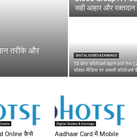
सही आहार और रक्तदान 
ान तरीके और
DIGITAL GUIDES & EARNINGS
10 बेस्ट फॉलोअर्स बढ़ाने वाले ऐप्स 
सोशल मीडिया पर असली फॉलोअर्स कैस
 Exams
Digital Guides & Earnings
d Online कैसे
Aadhaar Card में Mobile