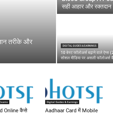
सही आहार और रक्तदान 
ान तरीके और
DIGITAL GUIDES & EARNINGS
10 बेस्ट फॉलोअर्स बढ़ाने वाले ऐप्स 
सोशल मीडिया पर असली फॉलोअर्स कैस
 Exams
Digital Guides & Earnings
d Online कैसे
Aadhaar Card में Mobile