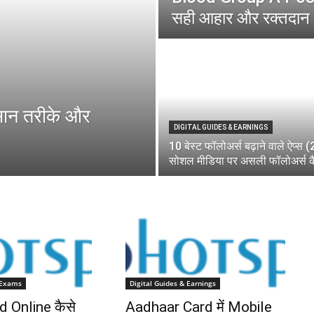
सही आहार और रक्तदान 
ान तरीके और
DIGITAL GUIDES & EARNINGS
10 बेस्ट फॉलोअर्स बढ़ाने वाले ऐप्स 
सोशल मीडिया पर असली फॉलोअर्स कैस
 Exams
Digital Guides & Earnings
d Online कैसे
Aadhaar Card में Mobile