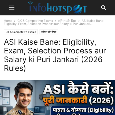
Home
GK & Competitive Exams
करियर और शिक्षा
ASI Kaise Bane:
Eligibility, Exam, Selection Process aur Salary ki Puri Jankari...
GK & Competitive Exams
करियर और शिक्षा
ASI Kaise Bane: Eligibility,
Exam, Selection Process aur
Salary ki Puri Jankari (2026
Rules)