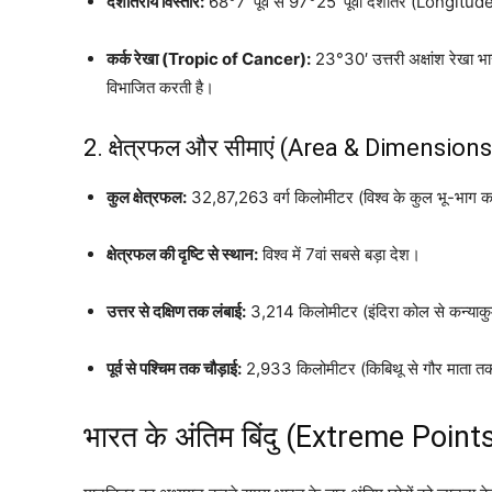
देशांतरीय विस्तार:
68°7′ पूर्व से 97°25′ पूर्वी देशांतर (Longitud
कर्क रेखा (Tropic of Cancer):
23°30′ उत्तरी अक्षांश रेखा भार
विभाजित करती है।
2. क्षेत्रफल और सीमाएं (Area & Dimensions
कुल क्षेत्रफल:
32,87,263 वर्ग किलोमीटर (विश्व के कुल भू-भा
क्षेत्रफल की दृष्टि से स्थान:
विश्व में 7वां सबसे बड़ा देश।
उत्तर से दक्षिण तक लंबाई:
3,214 किलोमीटर (इंदिरा कोल से कन्याक
पूर्व से पश्चिम तक चौड़ाई:
2,933 किलोमीटर (किबिथू से गौर माता त
भारत के अंतिम बिंदु (Extreme Point