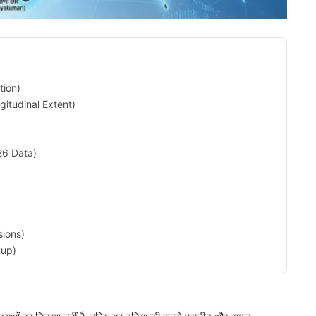
tion)
ongitudinal Extent)
2026 Data)
sions)
kup)