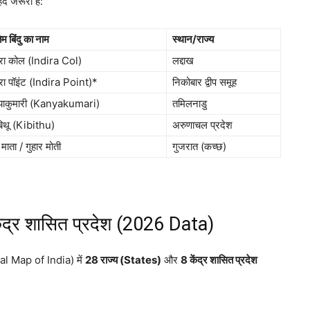
द जरूरी है:
िम बिंदु का नाम
स्थान/राज्य
िरा कोल (Indira Col)
लद्दाख
िरा पॉइंट (Indira Point)*
निकोबार द्वीप समूह
याकुमारी (Kanyakumari)
तमिलनाडु
िथू (Kibithu)
अरुणाचल प्रदेश
 माता / गुहार मोती
गुजरात (कच्छ)
ेंद्र शासित प्रदेश (2026 Data)
cal Map of India) में
28 राज्य (States)
और
8 केंद्र शासित प्रदेश