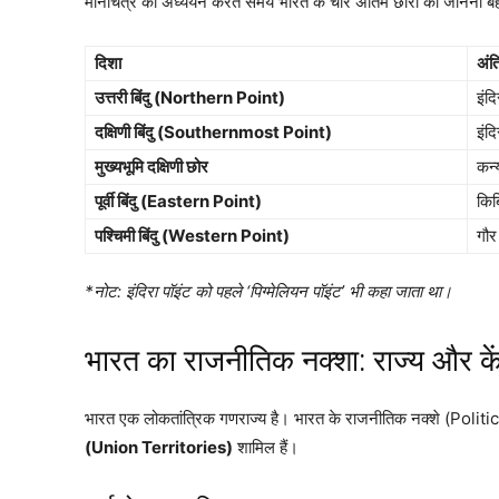
मानचित्र का अध्ययन करते समय भारत के चार अंतिम छोरों को जानना बेह
दिशा
अंत
उत्तरी बिंदु (Northern Point)
इंद
दक्षिणी बिंदु (Southernmost Point)
इंद
मुख्यभूमि दक्षिणी छोर
कन्
पूर्वी बिंदु (Eastern Point)
किब
पश्चिमी बिंदु (Western Point)
गौर
*नोट: इंदिरा पॉइंट को पहले ‘पिग्मेलियन पॉइंट’ भी कहा जाता था।
भारत का राजनीतिक नक्शा: राज्य और क
भारत एक लोकतांत्रिक गणराज्य है। भारत के राजनीतिक नक्शे (Politi
(Union Territories)
शामिल हैं।