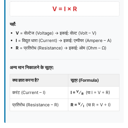
V = I × R
यहाँ:
V
= वोल्टेज (Voltage) → इकाई: वोल्ट (Volt – V)
I
= विद्युत धारा (Current) → इकाई: एम्पीयर (Ampere – A)
R
= प्रतिरोध (Resistance) → इकाई: ओम (Ohm – Ω)
अन्य मान निकालने के सूत्र:
क्या ज्ञात करना है?
सूत्र (Formula)
V
करंट (Current – I)
I =
⁄
(या I = V ÷ R)
R
V
प्रतिरोध (Resistance – R)
R =
⁄
(या R = V ÷ I)
I