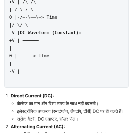
+V | /\ /\
| / \ / \
0 |-/—-\—–\—> Time
|/ \/ \
-V |
DC Waveform (Constant):
+V | —————–
|
0 |—————–> Time
|
-V |
Direct Current (DC):
वोल्टेज का मान और दिशा समय के साथ नहीं बदलती।
इलेक्ट्रॉनिक उपकरण (स्मार्टफोन, लैपटॉप, टीवी) DC पर ही चलते हैं।
स्रोत: बैटरी, DC एडाप्टर, सोलर सेल।
Alternating Current (AC):